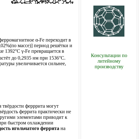
ферромагнитное α-Fe переходит в
,02%(по массе)] период решётки и
 1392°C γ-Fe превращается в
Консультации по
стёт до 0,2935 нм при 1536°C.
литейному
ратуры увеличивается сильнее,
производству
 твёрдости ферррита могут
твёрдость феррита практически не
другими элементами приводит к
 при быстром охлаждении
ость игольчатого феррита
на