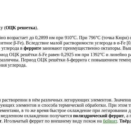
у (
ОЦК решетка
).
но возрастает до 0,2899 нм при 910°C. При 796°C (точка Кюри) 
итное β-Fe). Вследствие малой растворимости углерода в α-Fe [0
ы углерода в
феррите
занимают преимущественно октапоры. Выше
од ОЦК решётки δ-Fe равен 0,2925 нм при 1392°C и линейно ра
e различны. Период ОЦК решётки δ-феррита с повышением темпе
ния углерода.
 растворении в нём различных легирующих элементов. Значения
гирующих элементов и способа термической обработки. При этом 
лементами, в то же время быстрое охлаждение при легировании 
ри медленном охлаждении получается
полиэдрический феррит
, а
т
. Игольчатый феррит по внешнему виду похож на
бейнит
.
Твёрд