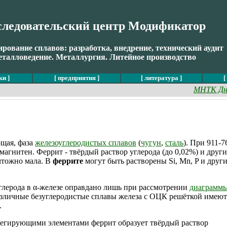
следовательский центр Модификатор
ование сплавов: разработка, внедрение, технический аудит
талловедение. Металлургия. Литейное производство
ки ]
[ предприятия ]
[ литература ]
[
МНТК Дни ч
ющая, фаза
железоуглеродистых сплавов
(
чугун
,
сталь
). При 911-
магнитен. Феррит - твёрдый раствор углерода (до 0,02%) и друг
ичтожно мала. В
феррите
могут быть растворены Si, Mn, P и друг
углерода в α-железе оправдано лишь при рассмотрении
диаграммы
различные безуглеродистые сплавы железа с ОЦК решёткой имеют
.
 легирующими элементами феррит образует твёрдый раствор