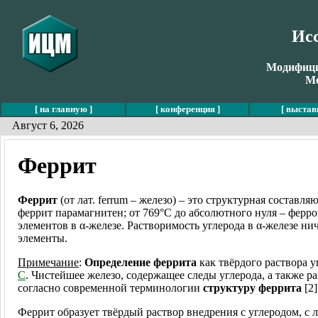
Ис
Модифицир
Ме
[ на главную ]
[ конференция ]
[ выстав
Август 6, 2026
Феррит
Феррит
(от лат. ferrum – железо) – это структурная составля
феррит парамагнитен; от 769°C до абсолютного нуля – ферро
элементов в α-железе. Растворимость углерода в α-железе н
элементы.
Примечание
:
Определение феррита
как твёрдого раствора 
C
. Чистейшее железо, содержащее следы углерода, а также 
согласно современной терминологии
структуру феррита
[2]
Феррит образует твёрдый раствор внедрения с углеродом, с