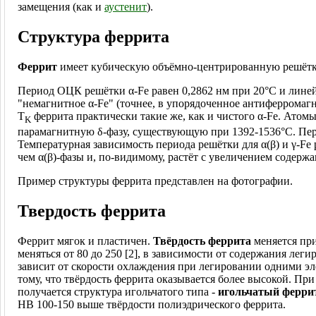
замещения (как и
аустенит
).
Структура феррита
Феррит
имеет кубическую объёмно-центрированную решётк
Период ОЦК решётки α-Fe равен 0,2862 нм при 20°C и линей
"немагнитное α-Fe" (точнее, в упорядоченное антиферромагн
T
феррита практически такие же, как и чистого α-Fe. Атом
K
парамагнитную δ-фазу, существующую при 1392-1536°C. Пери
Температурная зависимость периода решётки для α(β) и γ-F
чем α(β)-фазы и, по-видимому, растёт с увеличением содержа
Пример структуры феррита представлен на фотографии.
Твердость феррита
Феррит мягок и пластичен.
Твёрдость феррита
меняется при
меняться от 80 до 250 [2], в зависимости от содержания ле
зависит от скорости охлаждения при легировании одними э
тому, что твёрдость феррита оказывается более высокой. П
получается структура игольчатого типа -
игольчатый ферри
HB 100-150 выше твёрдости полиэдрического феррита.