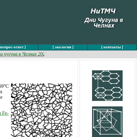
 вопрос-ответ ]
[ экология ]
[ контакты ]
угуна в Челнах 2024 успешно завершилась »
769°C
их
ие
 Fe-